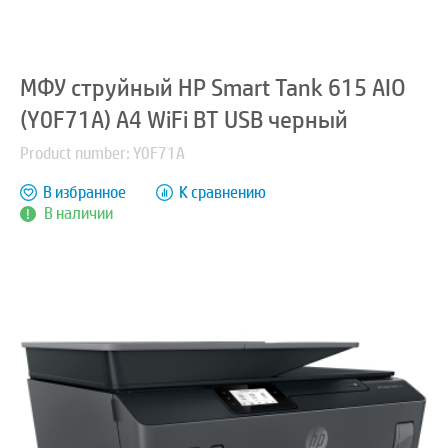
МФУ струйный HP Smart Tank 615 AIO
(Y0F71A) A4 WiFi BT USB черный
Product number: Y0F71A
В избранное
К сравнению
В наличии