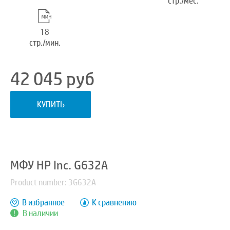
стр./мес.
18
стр./мин.
42 045
руб
КУПИТЬ
МФУ HP Inc. G632A
Product number: 3G632A
В избранное
К сравнению
В наличии