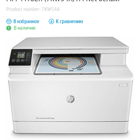
Product number: 7KW54A
В избранное
К сравнению
В наличии