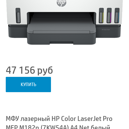
47 156
руб
КУПИТЬ
МФУ лазерный HP Color LaserJet Pro
MFP M182n (7KW54A) A4 Net белый