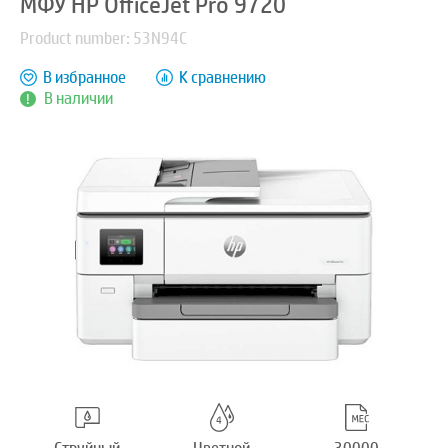
МФУ HP OfficeJet Pro 9720
Product number: 53N94C
В избранное
К сравнению
В наличии