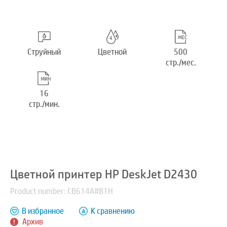
Струйный
Цветной
500
стр./мес.
16
стр./мин.
Цветной принтер HP DeskJet D2430
Product number: CB614A#B1H
В избранное
К сравнению
Архив