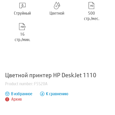
Струйный
Цветной
500
стр./мес.
16
стр./мин.
Цветной принтер HP DeskJet 1110
Product number: F5S20A
В избранное
К сравнению
Архив