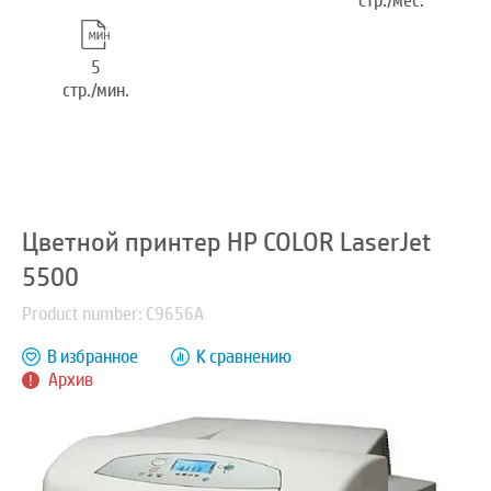
стр./мес.
5
стр./мин.
Цветной принтер HP COLOR LaserJet
5500
Product number: C9656A
В избранное
К сравнению
Архив