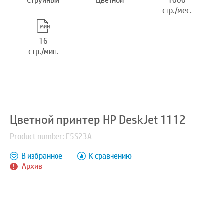
Струйный
Цветной
1000
стр./мес.
16
стр./мин.
Цветной принтер HP DeskJet 1112
Product number: F5S23A
В избранное
К сравнению
Архив