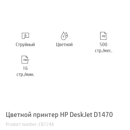
Струйный
Цветной
500
стр./мес.
16
стр./мин.
Цветной принтер HP DeskJet D1470
Product number: CB724A