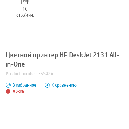
16
стр./мин.
Цветной принтер HP DeskJet 2131 All-
in-One
Product number: F5S42A
В избранное
К сравнению
Архив