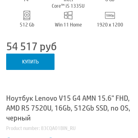
Core™ i5 1335U
512 Gb
Win 11 Home
1920 x 1200
54 517
руб
КУПИТЬ
Ноутбук Lenovo V15 G4 AMN 15.6" FHD,
AMD R5 7520U, 16Gb, 512Gb SSD, no OS,
черный
Product number: 83CQA01BIN_RU