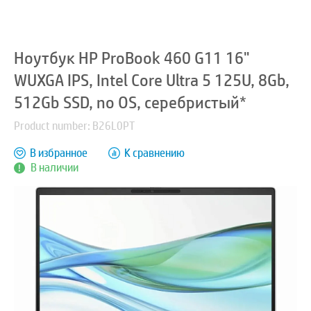
Ноутбук HP ProBook 460 G11 16"
WUXGA IPS, Intel Core Ultra 5 125U, 8Gb,
512Gb SSD, no OS, серебристый*
Product number: B26L0PT
В избранное
К сравнению
В наличии