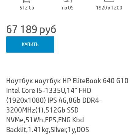
512 Gb
no OS
1920 x 1200
67 189
руб
КУПИТЬ
Ноутбук ноутбук HP EliteBook 640 G10
Intel Core i5-1335U,14" FHD
(1920x1080) IPS AG,8Gb DDR4-
3200MHz(1),512Gb SSD
NVMe,51Wh,FPS,ENG Kbd
Backlit,1.41kg,Silver,1y,DOS