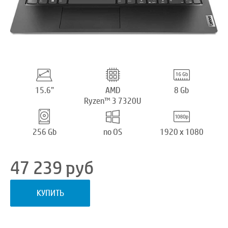
15.6”
AMD
8 Gb
Ryzen™ 3 7320U
256 Gb
no OS
1920 x 1080
47 239
руб
КУПИТЬ