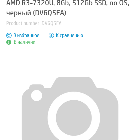
AMD R3-7320U, 8Gb, 512Gb SSD, no OS,
черный (DV6Q5EA)
Product number: DV6Q5EA
В избранное
К сравнению
В наличии