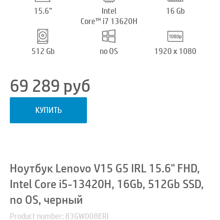
15.6”
Intel
16 Gb
Core™ i7 13620H
512 Gb
no OS
1920 x 1080
69 289
руб
КУПИТЬ
Ноутбук Lenovo V15 G5 IRL 15.6" FHD,
Intel Core i5-13420H, 16Gb, 512Gb SSD,
no OS, черный
Product number: 83GW008ERI