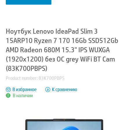
Ноутбук Lenovo IdeaPad Slim 3
15ARP10 Ryzen 7 170 16Gb SSD512Gb
AMD Radeon 680M 15.3" IPS WUXGA
(1920x1200) без ОС grey WiFi BT Cam
(83K700PBPS)
Product number: 83K700PBPS
В избранное
К сравнению
В наличии