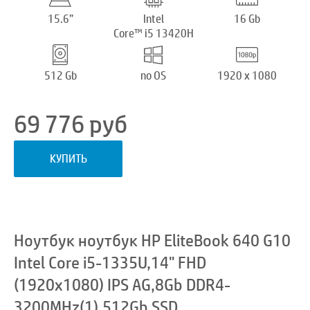
15.6”
Intel
16 Gb
Core™ i5 13420H
512 Gb
no OS
1920 x 1080
69 776
руб
КУПИТЬ
Ноутбук ноутбук HP EliteBook 640 G10
Intel Core i5-1335U,14" FHD
(1920x1080) IPS AG,8Gb DDR4-
3200MHz(1),512Gb SSD