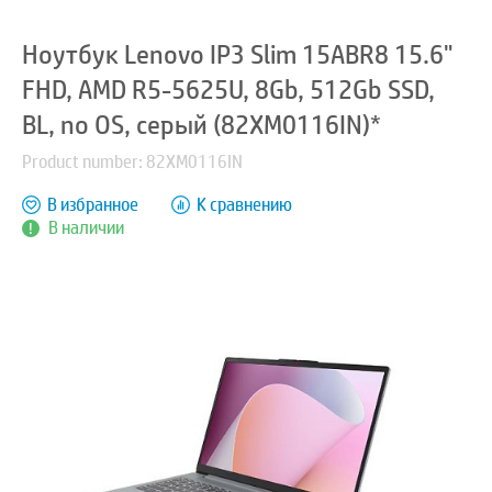
Ноутбук Lenovo IP3 Slim 15ABR8 15.6"
FHD, AMD R5-5625U, 8Gb, 512Gb SSD,
BL, no OS, серый (82XM0116IN)*
Product number: 82XM0116IN
В избранное
К сравнению
В наличии