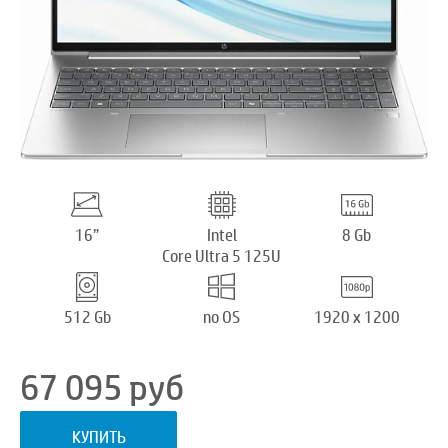
16”
Intel
8 Gb
Core Ultra 5 125U
512 Gb
no OS
1920 x 1200
67 095
руб
КУПИТЬ