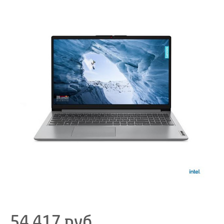
54 417
руб