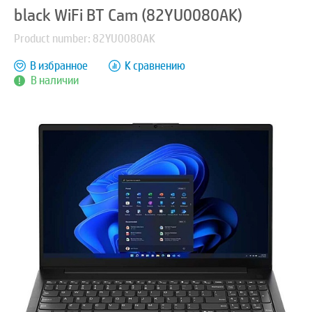
black WiFi BT Cam (82YU0080AK)
Product number: 82YU0080AK
В избранное
К сравнению
В наличии