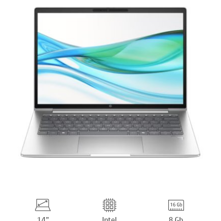
14”
Intel
8 Gb