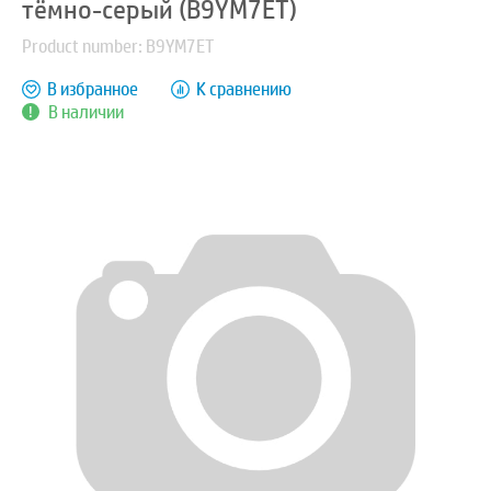
тёмно-серый (B9YM7ET)
Product number: B9YM7ET
В избранное
К сравнению
В наличии