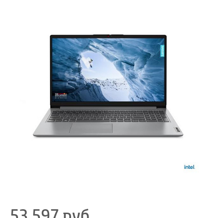
53 597
руб