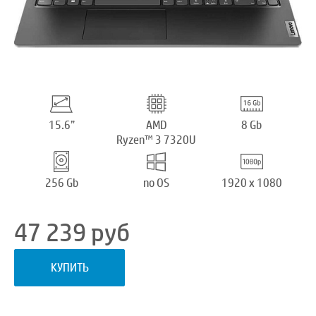
15.6”
AMD
8 Gb
Ryzen™ 3 7320U
256 Gb
no OS
1920 x 1080
47 239
руб
КУПИТЬ