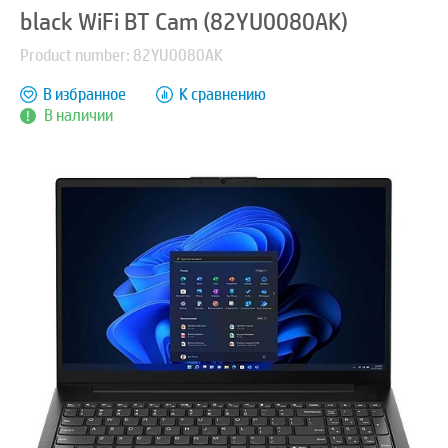
black WiFi BT Cam (82YU0080AK)
Product number: 82YU0080AK
В избранное
К сравнению
В наличии