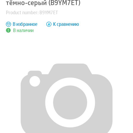
тёмно-серый (B9YM7ET)
Product number: B9YM7ET
В избранное
К сравнению
В наличии