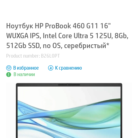
Ноутбук HP ProBook 460 G11 16"
WUXGA IPS, Intel Core Ultra 5 125U, 8Gb,
512Gb SSD, no OS, серебристый*
Product number: B26L0PT
В избранное
К сравнению
В наличии