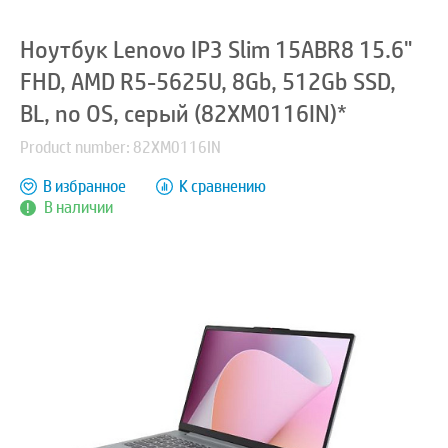
Ноутбук Lenovo IP3 Slim 15ABR8 15.6"
FHD, AMD R5-5625U, 8Gb, 512Gb SSD,
BL, no OS, серый (82XM0116IN)*
Product number: 82XM0116IN
В избранное
К сравнению
В наличии