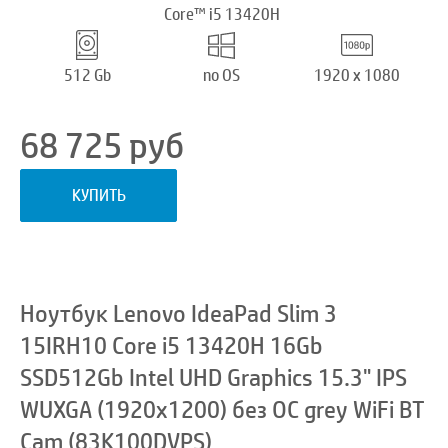
Core™ i5 13420H
512 Gb
no OS
1920 x 1080
68 725
руб
КУПИТЬ
Ноутбук Lenovo IdeaPad Slim 3
15IRH10 Core i5 13420H 16Gb
SSD512Gb Intel UHD Graphics 15.3" IPS
WUXGA (1920x1200) без ОС grey WiFi BT
Cam (83K100DVPS)