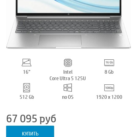
16”
Intel
8 Gb
Core Ultra 5 125U
512 Gb
no OS
1920 x 1200
67 095
руб
КУПИТЬ