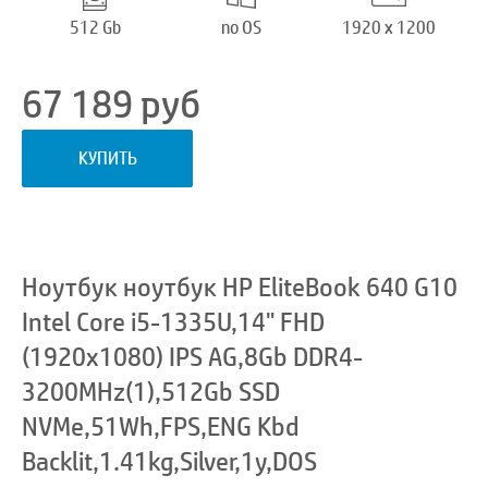
512 Gb
no OS
1920 x 1200
67 189
руб
КУПИТЬ
Ноутбук ноутбук HP EliteBook 640 G10
Intel Core i5-1335U,14" FHD
(1920x1080) IPS AG,8Gb DDR4-
3200MHz(1),512Gb SSD
NVMe,51Wh,FPS,ENG Kbd
Backlit,1.41kg,Silver,1y,DOS