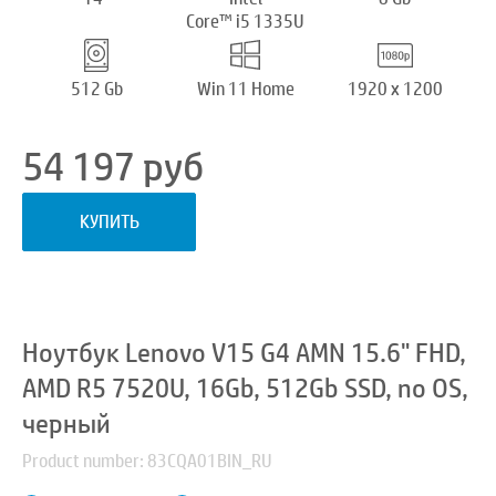
Core™ i5 1335U
512 Gb
Win 11 Home
1920 x 1200
54 197
руб
КУПИТЬ
Ноутбук Lenovo V15 G4 AMN 15.6" FHD,
AMD R5 7520U, 16Gb, 512Gb SSD, no OS,
черный
Product number: 83CQA01BIN_RU