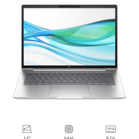
14”
Intel
8 Gb