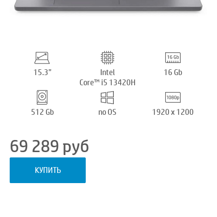
15.3”
Intel
16 Gb
Core™ i5 13420H
512 Gb
no OS
1920 x 1200
69 289
руб
КУПИТЬ