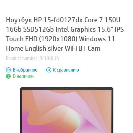
Ноутбук HP 15-fd0127dx Core 7 150U
16Gb SSD512Gb Intel Graphics 15.6" IPS
Touch FHD (1920x1080) Windows 11
Home English silver WiFi BT Cam
Product number: B4HN8UA
В избранное
К сравнению
В наличии