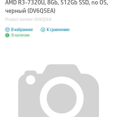
AMD R3-7320U, 8Gb, 512Gb SSD, no OS,
черный (DV6Q5EA)
Product number: DV6Q5EA
В избранное
К сравнению
В наличии