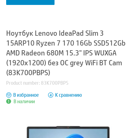
Ноутбук Lenovo IdeaPad Slim 3
15ARP10 Ryzen 7 170 16Gb SSD512Gb
AMD Radeon 680M 15.3" IPS WUXGA
(1920x1200) без ОС grey WiFi BT Cam
(83K700PBPS)
Product number: 83K700PBPS
В избранное
К сравнению
В наличии