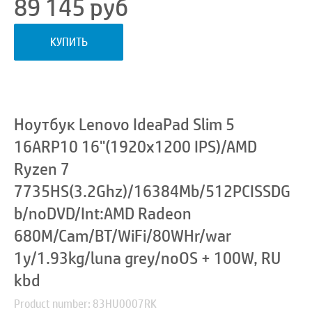
89 145
руб
КУПИТЬ
Ноутбук Lenovo IdeaPad Slim 5
16ARP10 16"(1920x1200 IPS)/AMD
Ryzen 7
7735HS(3.2Ghz)/16384Mb/512PCISSDG
b/noDVD/Int:AMD Radeon
680M/Cam/BT/WiFi/80WHr/war
1y/1.93kg/luna grey/noOS + 100W, RU
kbd
Product number: 83HU0007RK