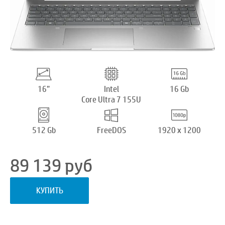
16”
Intel
16 Gb
Core Ultra 7 155U
512 Gb
FreeDOS
1920 x 1200
89 139
руб
КУПИТЬ