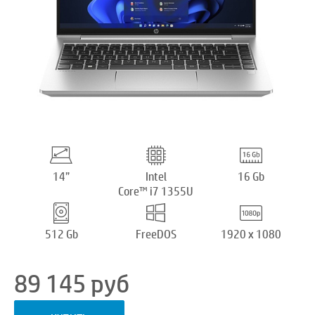
14”
Intel
16 Gb
Core™ i7 1355U
512 Gb
FreeDOS
1920 x 1080
89 145
руб