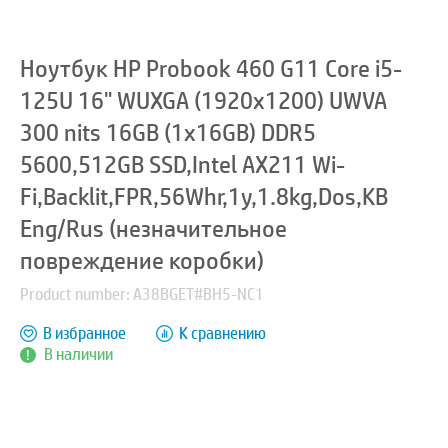
Ноутбук HP Probook 460 G11 Core i5-
125U 16" WUXGA (1920x1200) UWVA
300 nits 16GB (1x16GB) DDR5
5600,512GB SSD,Intel AX211 Wi-
Fi,Backlit,FPR,56Whr,1y,1.8kg,Dos,KB
Eng/Rus (незначительное
повреждение коробки)
Product number: A38BGET#BH5-NC1
В избранное
К сравнению
В наличии