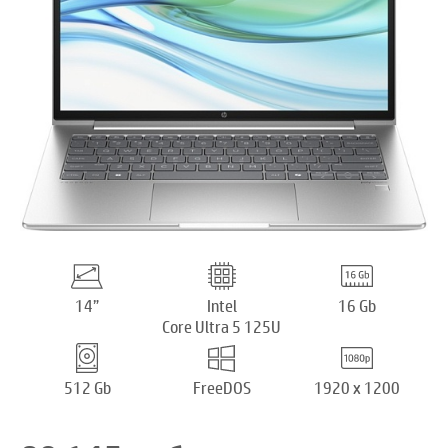
14”
Intel
16 Gb
Core Ultra 5 125U
512 Gb
FreeDOS
1920 x 1200