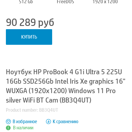
512 Gb
FreeDOS
1920 x 1200
90 289
руб
КУПИТЬ
Ноутбук HP ProBook 4 G1i Ultra 5 225U
16Gb SSD256Gb Intel Iris Xe graphics 16"
WUXGA (1920x1200) Windows 11 Pro
silver WiFi BT Cam (BB3Q4UT)
Product number: BB3Q4UT
В избранное
К сравнению
В наличии