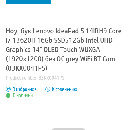
Ноутбук Lenovo IdeaPad 5 14IRH9 Core
i7 13620H 16Gb SSD512Gb Intel UHD
Graphics 14" OLED Touch WUXGA
(1920x1200) без ОС grey WiFi BT Cam
(83KX0041PS)
Product number: 83KX0041PS
В избранное
К сравнению
В наличии