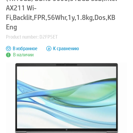
AX211 Wi-
Fi,Backlit,FPR,56Whr,1y,1.8kg,Dos,KB
Eng
Product number: D2FP5ET
В избранное
К сравнению
В наличии