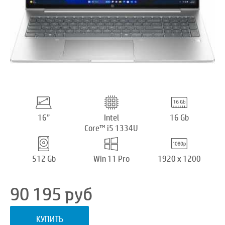
16”
Intel
16 Gb
Core™ i5 1334U
512 Gb
Win 11 Pro
1920 x 1200
90 195
руб
КУПИТЬ