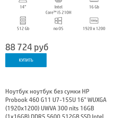
14”
Intel
16 Gb
Core™ i5 210H
512 Gb
no OS
1920 x 1200
88 724
руб
КУПИТЬ
Ноутбук ноутбук без сумки HP
Probook 460 G11 U7-155U 16" WUXGA
(1920x1200) UWVA 300 nits 16GB
(1x16GB) DDR5 5600,512GB SSD,Intel