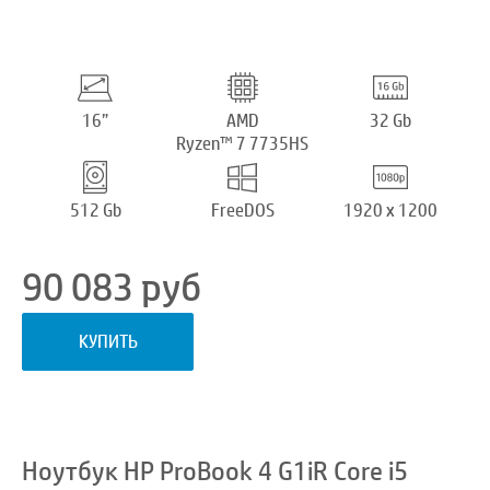
16”
AMD
32 Gb
Ryzen™ 7 7735HS
512 Gb
FreeDOS
1920 x 1200
90 083
руб
КУПИТЬ
Ноутбук HP ProBook 4 G1iR Core i5