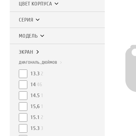
ЦВЕТ КОРПУСА
СЕРИЯ
МОДЕЛЬ
ЭКРАН
ДИАГОНАЛЬ, ДЮЙМОВ
13.3
2
14
46
14.5
1
15,6
1
15.1
2
15.3
3