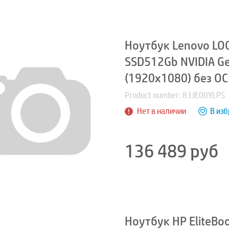
Ноутбук Lenovo LOQ
SSD512Gb NVIDIA Ge
(1920x1080) без ОС
Product number: 83JE00YLPS
Нет в наличии
В из
136 489
руб
Ноутбук HP EliteBook