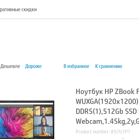
ративные скидки
Дешевле
Дороже
В избранное
К сравнению
Ноутбук HP ZBook F
WUXGA(1920x1200) IP
DDR5(1),512Gb SSD 
Webcam,1.45kg,2y,G
Product number: A92U3PT