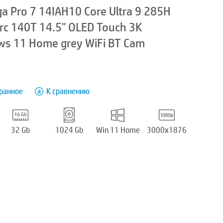
a Pro 7 14IAH10 Core Ultra 9 285H
rc 140T 14.5" OLED Touch 3K
s 11 Home grey WiFi BT Cam
бранное
К сравнению
32 Gb
1024 Gb
Win 11 Home
3000x1876