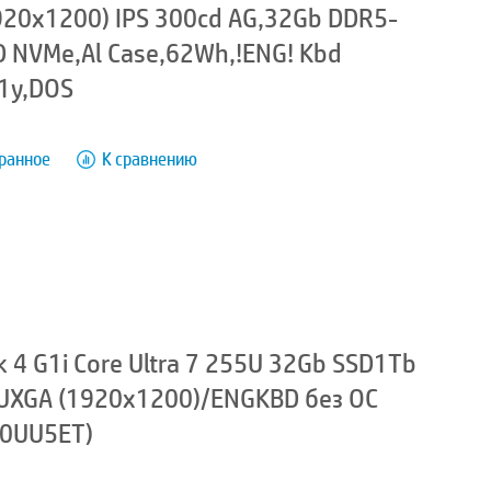
920x1200) IPS 300cd AG,32Gb DDR5-
 NVMe,Al Case,62Wh,!ENG! Kbd
,1y,DOS
бранное
К сравнению
 4 G1i Core Ultra 7 255U 32Gb SSD1Tb
 WUXGA (1920x1200)/ENGKBD без ОС
(D0UU5ET)