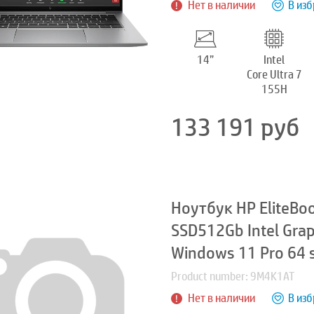
Нет в наличии
В из
14”
Intel
Core Ultra 7
155H
133 191
руб
Ноутбук HP EliteBoo
SSD512Gb Intel Gra
Windows 11 Pro 64 s
Product number: 9M4K1AT
Нет в наличии
В из