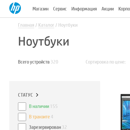
Магазин
Сервис
Информация
Акции
Корпо
Главная
Каталог
Ноутбуки
Ноутбуки
Всего устройств
320
Сортировка по цене:
СТАТУС
В наличии
155
В транзите
4
Зарезервирован
32