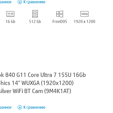
бранное
К сравнению
16 Gb
512 Gb
FreeDOS
1920 x 1200
k 840 G11 Core Ultra 7 155U 16Gb
phics 14" WUXGA (1920x1200)
ilver WiFi BT Cam (9M4K1AT)
бранное
К сравнению