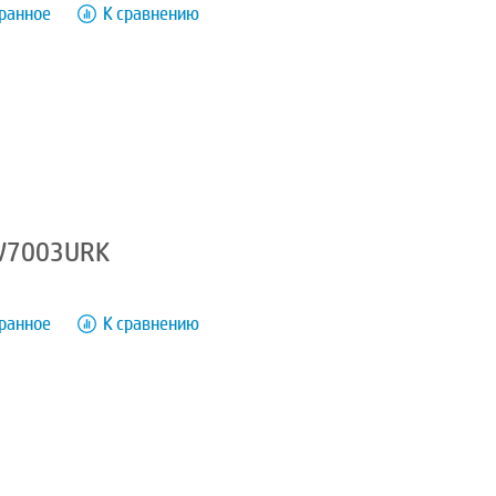
бранное
К сравнению
3V7003URK
K
бранное
К сравнению