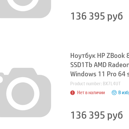
136 395
руб
Ноутбук HP ZBook 8
SSD1Tb AMD Radeon
Windows 11 Pro 64 s
Product number: BX7L4UT
Нет в наличии
В из
136 395
руб