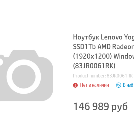
Ноутбук Lenovo Yog
SSD1Tb AMD Radeon
(1920x1200) Window
(83JR0061RK)
Product number: 83JR0061RK
Нет в наличии
В из
146 989
руб