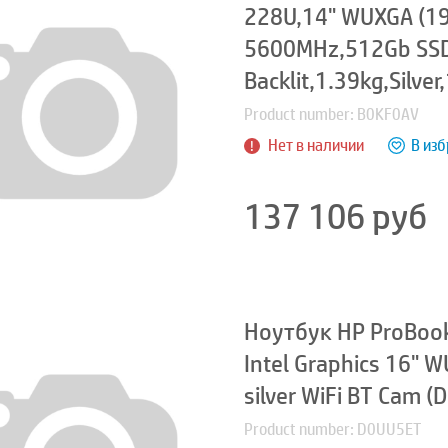
228U,14" WUXGA (1
5600MHz,512Gb SSD
Backlit,1.39kg,Silver
Product number: B0KF0AV
Нет в наличии
В из
137 106
руб
Ноутбук HP ProBook
Intel Graphics 16"
silver WiFi BT Cam 
Product number: D0UU5ET