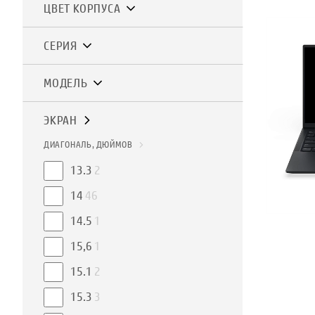
ЦВЕТ КОРПУСА
СЕРИЯ
МОДЕЛЬ
ЭКРАН
ДИАГОНАЛЬ, ДЮЙМОВ
13.3
2
14
46
14.5
1
15,6
1
15.1
2
15.3
3