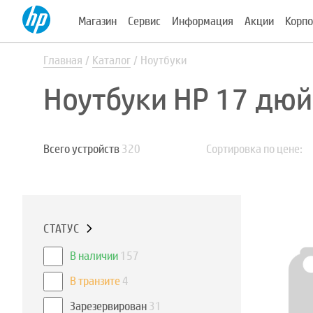
Магазин
Сервис
Информация
Акции
Корпо
Главная
Каталог
Ноутбуки
Ноутбуки HP 17 дю
Всего устройств
320
Сортировка по цене:
СТАТУС
В наличии
157
В транзите
4
Зарезервирован
31