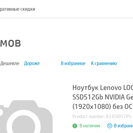
ративные скидки
ймов
Дешевле
Дороже
В избранное
К сравнению
Ноутбук Lenovo LO
SSD512Gb NVIDIA Ge
(1920x1080) без ОС
Product number: 83JC0057PS
В наличии
В избран