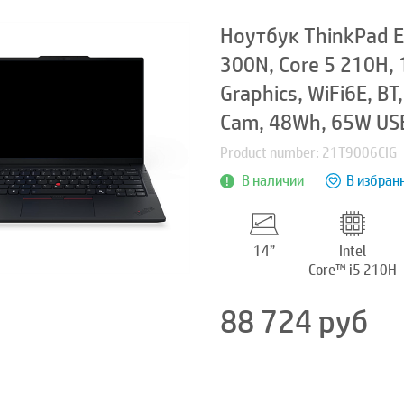
Ноутбук ThinkPad E
300N, Core 5 210H,
Graphics, WiFi6E, B
Cam, 48Wh, 65W USB
Product number: 21T9006CIG
В наличии
В избран
14”
Intel
Core™ i5 210H
88 724
руб