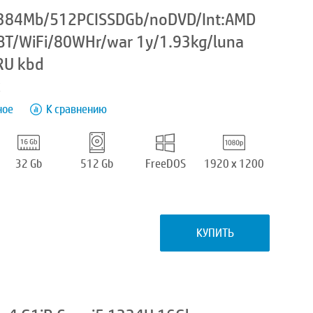
384Mb/512PCISSDGb/noDVD/Int:AMD
T/WiFi/80WHr/war 1y/1.93kg/luna
RU kbd
K
ное
К сравнению
32 Gb
512 Gb
FreeDOS
1920 x 1200
КУПИТЬ