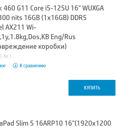
 460 G11 Core i5-125U 16" WUXGA
00 nits 16GB (1x16GB) DDR5
el AX211 Wi-
r,1y,1.8kg,Dos,KB Eng/Rus
овреждение коробки)
H5-NC1
ное
К сравнению
КУПИТЬ
aPad Slim 5 16ARP10 16"(1920x1200