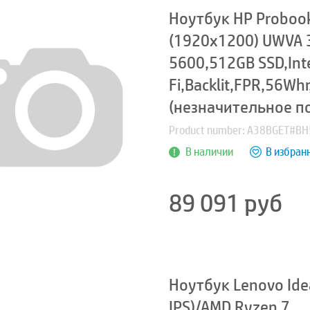
Ноутбук HP Probook
(1920x1200) UWVA 3
5600,512GB SSD,Int
Fi,Backlit,FPR,56Wh
(незначительное п
Product number: A38BGET#B
В наличии
В избран
89 091
руб
Ноутбук Lenovo Ide
IPS)/AMD Ryzen 7