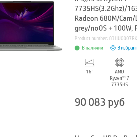
7735HS(3.2Ghz)/16
Radeon 680M/Cam/B
grey/noOS + 100W, 
Product number: 83HU0007R
В наличии
В избран
16”
AMD
Ryzen™ 7
7735HS
90 083
руб