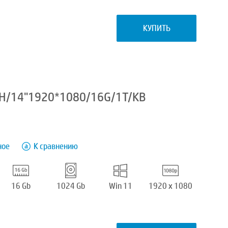
КУПИТЬ
5H/14"1920*1080/16G/1T/KB
ное
К сравнению
16 Gb
1024 Gb
Win 11
1920 x 1080