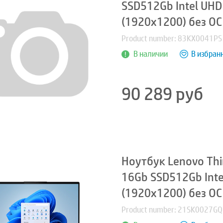
SSD512Gb Intel UHD
(1920x1200) без ОС
Product number: 83KX0041PS
В наличии
В избран
90 289
руб
Ноутбук Lenovo Thin
16Gb SSD512Gb Inte
(1920x1200) без ОС
Product number: 21SK0027GQ