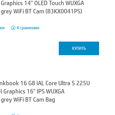
 Graphics 14" OLED Touch WUXGA
 grey WiFi BT Cam (83KX0041PS)
ное
К сравнению
КУПИТЬ
kbook 16 G8 IAL Core Ultra 5 225U
l Graphics 16" IPS WUXGA
 grey WiFi BT Cam Bag