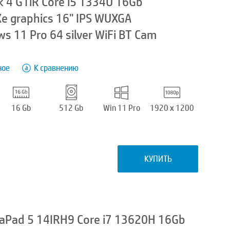
 4 G1iR Core i5 1334U 16Gb
 Xe graphics 16" IPS WUXGA
 11 Pro 64 silver WiFi BT Cam
ное
К сравнению
16 Gb
512 Gb
Win 11 Pro
1920 x 1200
КУПИТЬ
aPad 5 14IRH9 Core i7 13620H 16Gb