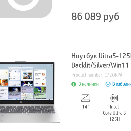
86 089
руб
Ноутбук Uitra5-12
Backlit/Silver/Win11
Product number: C72QKPA
В наличии
В избран
14”
Intel
Core Ultra 5
125H