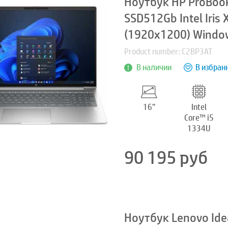
Ноутбук HP ProBook
SSD512Gb Intel Iris
(1920x1200) Windows
Product number: C2BP3AT
В наличии
В избран
16”
Intel
Core™ i5
1334U
90 195
руб
Ноутбук Lenovo Ide