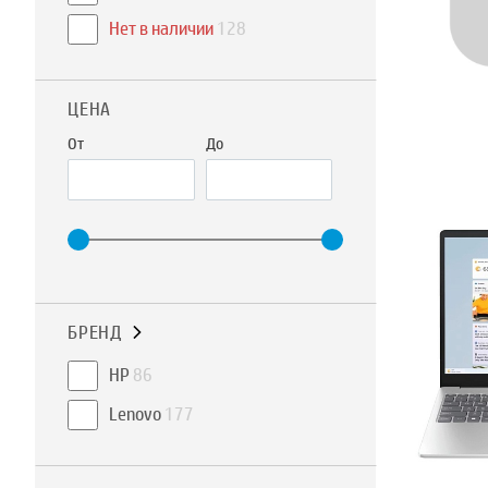
Нет в наличии
128
ЦЕНА
От
До
БРЕНД
HP
86
Lenovo
177