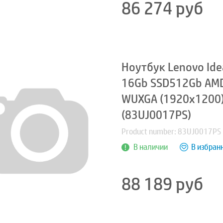
86 274
руб
Ноутбук Lenovo Ide
16Gb SSD512Gb AMD
WUXGA (1920x1200) 
(83UJ0017PS)
Product number: 83UJ0017PS
В наличии
В избран
88 189
руб