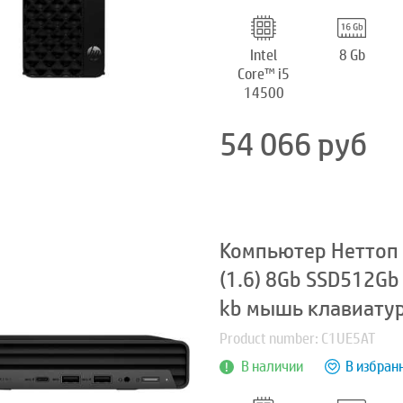
Intel
8 Gb
Core™ i5
14500
54 066
руб
Компьютер Неттоп H
(1.6) 8Gb SSD512Gb
kb мышь клавиатур
Product number: C1UE5AT
В наличии
В избран