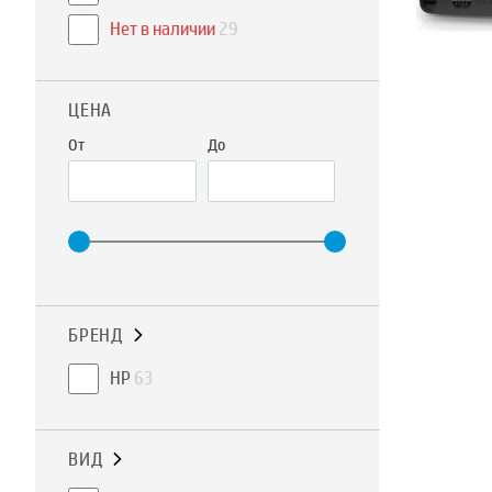
Нет в наличии
29
ЦЕНА
От
До
БРЕНД
HP
63
ВИД