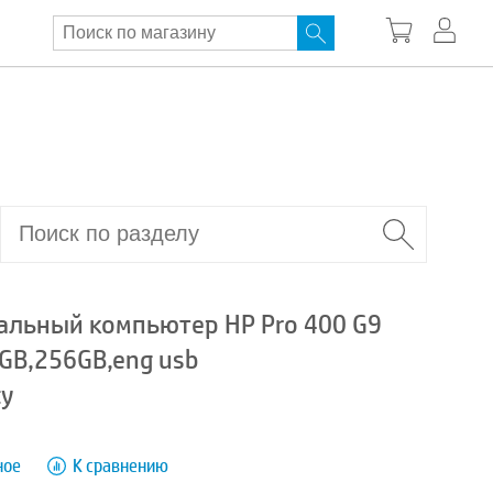
альный компьютер HP Pro 400 G9
8GB,256GB,eng usb
ty
ное
К сравнению