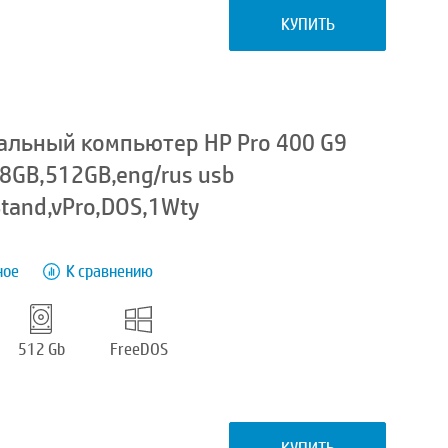
КУПИТЬ
альный компьютер HP Pro 400 G9
,8GB,512GB,eng/rus usb
Stand,vPro,DOS,1Wty
ное
К сравнению
512 Gb
FreeDOS