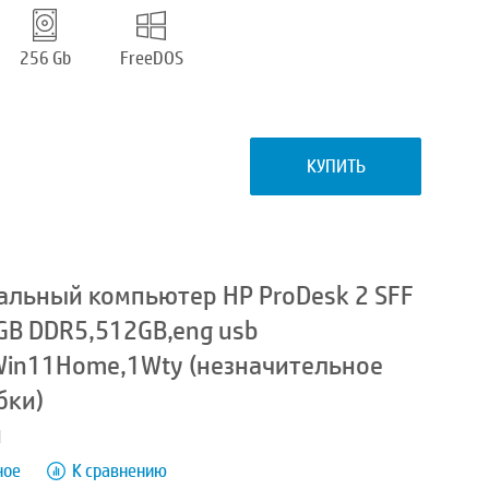
256 Gb
FreeDOS
КУПИТЬ
льный компьютер HP ProDesk 2 SFF
8GB DDR5,512GB,eng usb
,Win11Home,1Wty (незначительное
бки)
1
ное
К сравнению