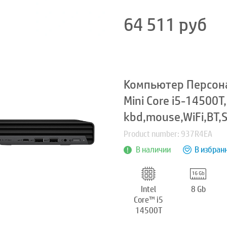
64 511
руб
Компьютер Персон
Mini Core i5-14500T
kbd,mouse,WiFi,BT,
Product number: 937R4EA
В наличии
В избран
Intel
8 Gb
Core™ i5
14500T