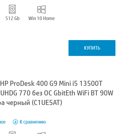
512 Gb
Win 10 Home
КУПИТЬ
P ProDesk 400 G9 Mini i5 13500T
 UHDG 770 без ОС GbitEth WiFi BT 90W
а черный (C1UE5AT)
ное
К сравнению