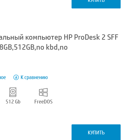
КУПИТЬ
льный компьютер HP ProDesk 2 SFF
0,8GB,512GB,no kbd,no
ное
К сравнению
512 Gb
FreeDOS
КУПИТЬ