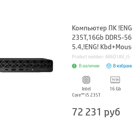
Компьютер ПК !ENG KB
235T,16Gb DDR5-560
5.4,!ENG! Kbd+Mous
Product number: AR6D1AV_i5
В наличии
В избран
Intel
16 Gb
Core™ i5 235T
72 231
руб