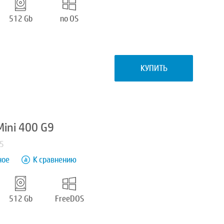
512 Gb
no OS
КУПИТЬ
ini 400 G9
H5
ное
К сравнению
512 Gb
FreeDOS