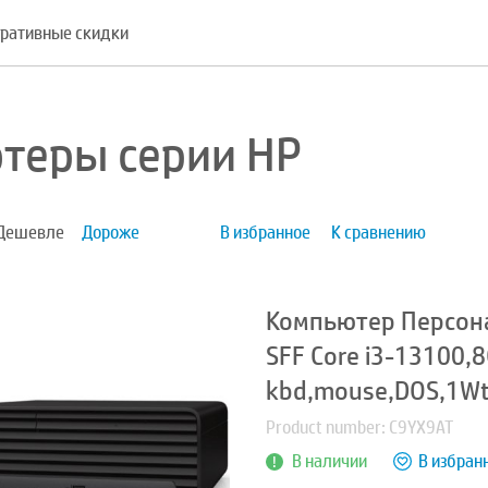
ративные скидки
теры серии HP
Дешевле
Дороже
В избранное
К сравнению
Компьютер Персон
SFF Core i3-13100,
kbd,mouse,DOS,1W
Product number: C9YX9AT
В наличии
В избран