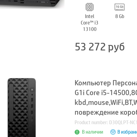
Intel
8 Gb
Core™ i3
13100
53 272
руб
Компьютер Персона
G1i Core i5-14500,
kbd,mouse,WiFi,BT
повреждение коро
Product number: D30QLPT-NC
В наличии
В избран