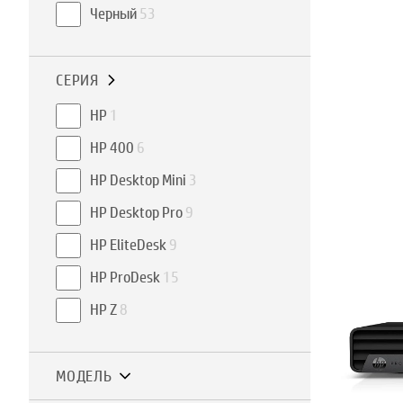
Черный
53
СЕРИЯ
HP
1
HP 400
6
HP Desktop Mini
3
HP Desktop Pro
9
HP EliteDesk
9
HP ProDesk
15
HP Z
8
МОДЕЛЬ