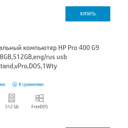
КУПИТЬ
альный компьютер HP Pro 400 G9
,8GB,512GB,eng/rus usb
Stand,vPro,DOS,1Wty
ное
К сравнению
512 Gb
FreeDOS