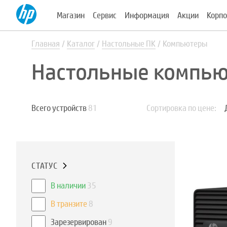
Магазин
Сервис
Информация
Акции
Корпо
Главная
Каталог
Настольные ПК
Компьютеры
Настольные компью
Всего устройств
81
Сортировка по цене:
СТАТУС
В наличии
35
В транзите
8
Зарезервирован
9