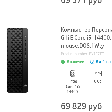
69 571
руб
Компьютер Персона
G1i E Core i5-1440
mouse,DOS,1Wty
Product number: BY7F7ET
В наличии
В избран
Intel
8 Gb
Core™ i5
14400T
69 829
руб