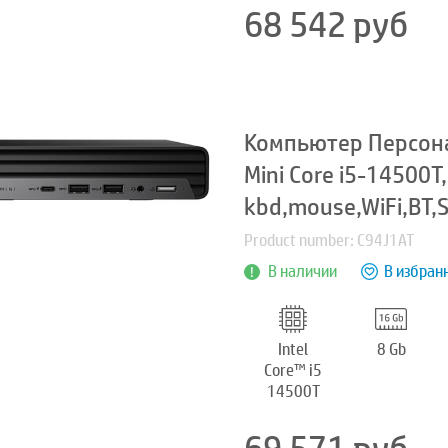
68 542
руб
Компьютер Персон
Mini Core i5-14500T
kbd,mouse,WiFi,BT,
Product number: C94J1AT
В наличии
В избран
Intel
8 Gb
Core™ i5
14500T