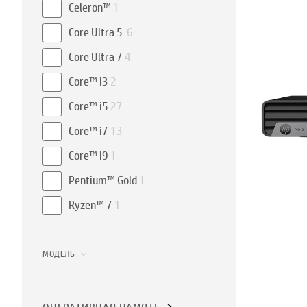
Celeron™
1
Core Ultra 5
6
Core Ultra 7
4
Core™ i3
2
Core™ i5
27
Core™ i7
13
Core™ i9
1
Pentium™ Gold
1
Ryzen™ 7
1
МОДЕЛЬ