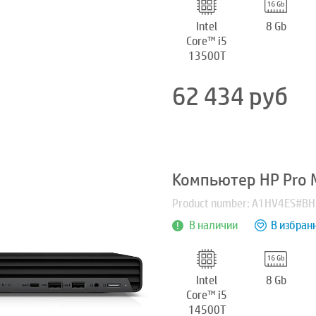
Intel
8 Gb
Core™ i5
13500T
62 434
руб
Компьютер HP Pro M
Product number: A1HV4ES#B
В наличии
В избран
Intel
8 Gb
Core™ i5
14500T