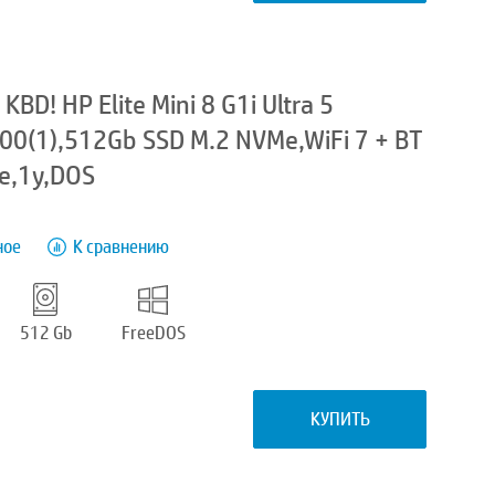
D! HP Elite Mini 8 G1i Ultra 5
0(1),512Gb SSD M.2 NVMe,WiFi 7 + BT
e,1y,DOS
ное
К сравнению
512 Gb
FreeDOS
КУПИТЬ