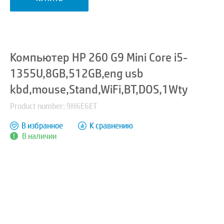
Компьютер HP 260 G9 Mini Core i5-
1355U,8GB,512GB,eng usb
kbd,mouse,Stand,WiFi,BT,DOS,1Wty
Product number: 9H6E6ET
В избранное
К сравнению
В наличии