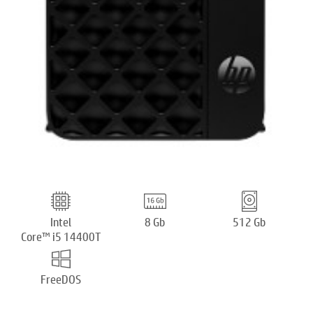
Intel
8 Gb
512 Gb
Core™ i5 14400T
FreeDOS