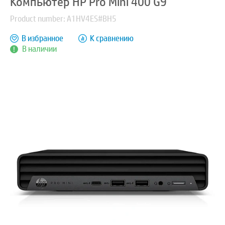
Компьютер HP Pro Mini 400 G9
Product number: A1HV4ES#BH5
В избранное
К сравнению
В наличии