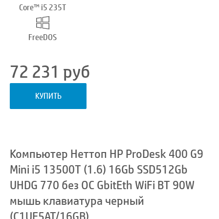
Core™ i5 235T
FreeDOS
72 231
руб
КУПИТЬ
Компьютер Неттоп HP ProDesk 400 G9
Mini i5 13500T (1.6) 16Gb SSD512Gb
UHDG 770 без ОС GbitEth WiFi BT 90W
мышь клавиатура черный
(C1UE5AT/16GB)