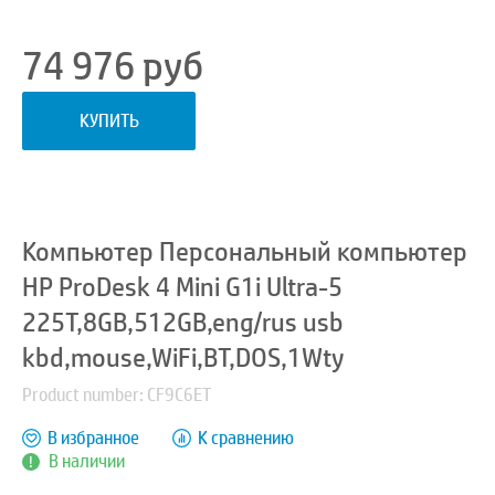
74 976
руб
КУПИТЬ
Компьютер Персональный компьютер
HP ProDesk 4 Mini G1i Ultra-5
225T,8GB,512GB,eng/rus usb
kbd,mouse,WiFi,BT,DOS,1Wty
Product number: CF9C6ET
В избранное
К сравнению
В наличии