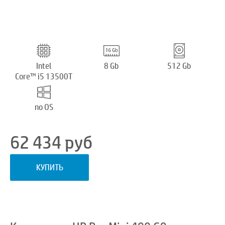
Intel
8 Gb
512 Gb
Core™ i5 13500T
no OS
62 434
руб
КУПИТЬ