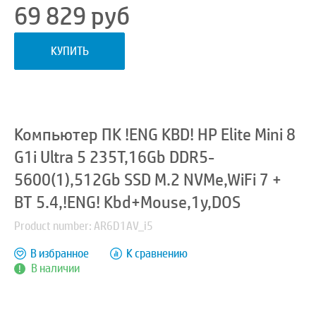
69 829
руб
КУПИТЬ
Компьютер ПК !ENG KBD! HP Elite Mini 8
G1i Ultra 5 235T,16Gb DDR5-
5600(1),512Gb SSD M.2 NVMe,WiFi 7 +
BT 5.4,!ENG! Kbd+Mouse,1y,DOS
Product number: AR6D1AV_i5
В избранное
К сравнению
В наличии