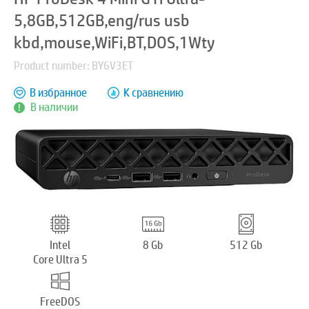
5,8GB,512GB,eng/rus usb
kbd,mouse,WiFi,BT,DOS,1Wty
Product number: BY6V3ET
В избранное
К сравнению
В наличии
Intel
8 Gb
512 Gb
Core Ultra 5
FreeDOS