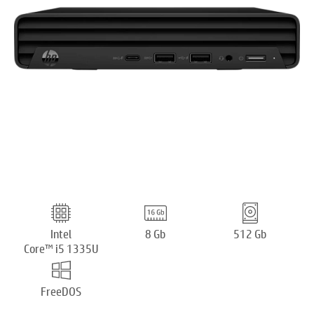
Intel
8 Gb
512 Gb
Core™ i5 1335U
FreeDOS