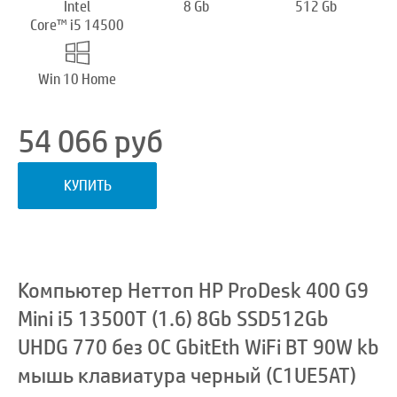
Intel
8 Gb
512 Gb
Core™ i5 14500
Win 10 Home
54 066
руб
КУПИТЬ
Компьютер Неттоп HP ProDesk 400 G9
Mini i5 13500T (1.6) 8Gb SSD512Gb
UHDG 770 без ОС GbitEth WiFi BT 90W kb
мышь клавиатура черный (C1UE5AT)