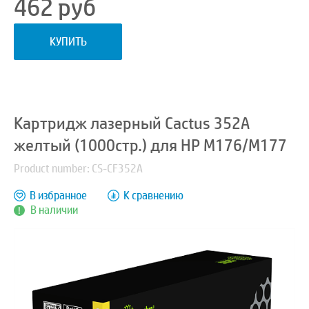
462
руб
КУПИТЬ
Картридж лазерный Cactus 352A
желтый (1000стр.) для HP M176/M177
Product number: CS-CF352A
В избранное
К сравнению
В наличии