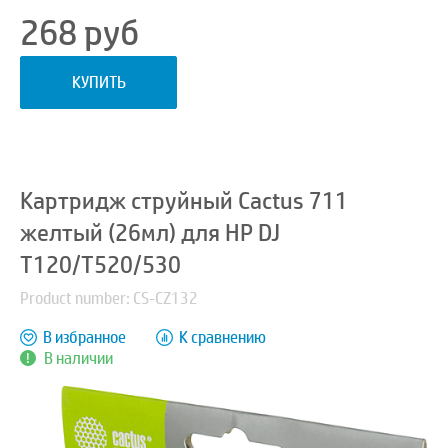
268
руб
КУПИТЬ
Картридж струйный Cactus 711
желтый (26мл) для HP DJ
T120/T520/530
Product number: CS-CZ132
В избранное
К сравнению
В наличии