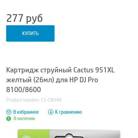
277
руб
КУПИТЬ
Картридж струйный Cactus 951XL
желтый (26мл) для HP DJ Pro
8100/8600
Product number: CS-CN048
В избранное
К сравнению
В наличии