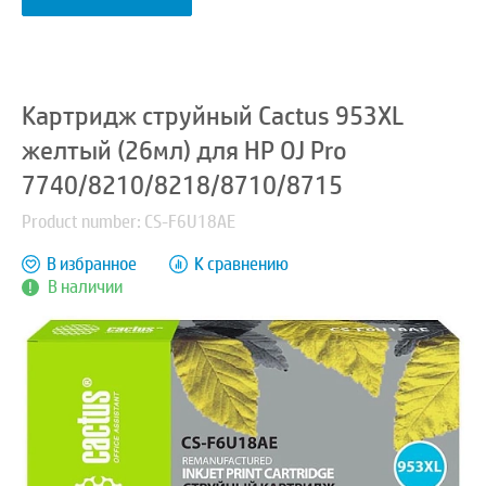
Картридж струйный Cactus 953XL
желтый (26мл) для HP OJ Pro
7740/8210/8218/8710/8715
Product number: CS-F6U18AE
В избранное
К сравнению
В наличии