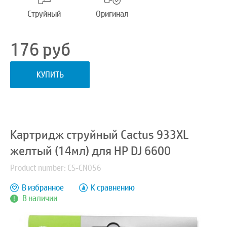
Струйный
Оригинал
176
руб
КУПИТЬ
Картридж струйный Cactus 933XL
желтый (14мл) для HP DJ 6600
Product number: CS-CN056
В избранное
К сравнению
В наличии