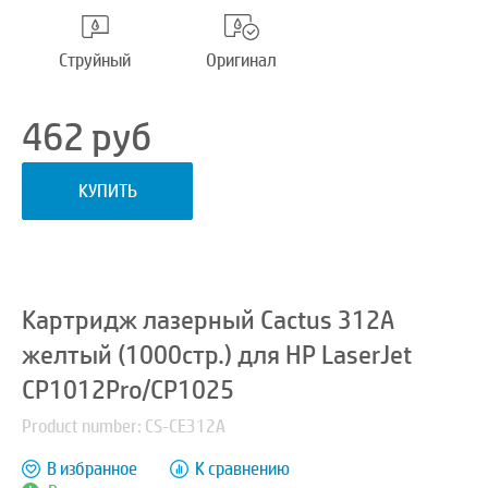
Струйный
Оригинал
462
руб
КУПИТЬ
Картридж лазерный Cactus 312A
желтый (1000стр.) для HP LaserJet
CP1012Pro/CP1025
Product number: CS-CE312A
В избранное
К сравнению