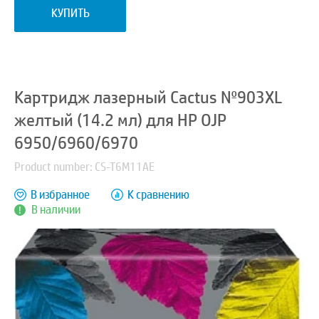
КУПИТЬ
Картридж лазерный Cactus №903XL
желтый (14.2 мл) для HP OJP
6950/6960/6970
Product number: CS-T6M11AE
В избранное
К сравнению
В наличии