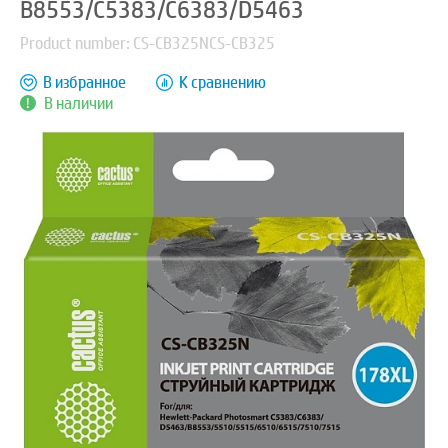
B8553/C5383/C6383/D5463
Product number: CS-CB325NCS-CB325
В избранное
К сравнению
В наличии