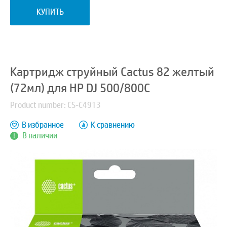
КУПИТЬ
Картридж струйный Cactus 82 желтый
(72мл) для HP DJ 500/800C
Product number: CS-C4913
В избранное
К сравнению
В наличии