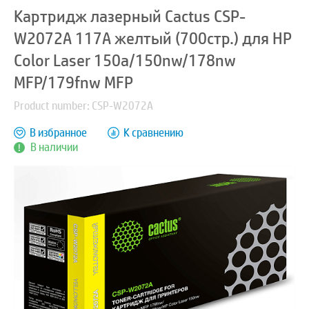
Картридж лазерный Cactus CSP-
W2072A 117A желтый (700стр.) для HP
Color Laser 150a/150nw/178nw
MFP/179fnw MFP
Product number: CSP-W2072A
В избранное
К сравнению
В наличии