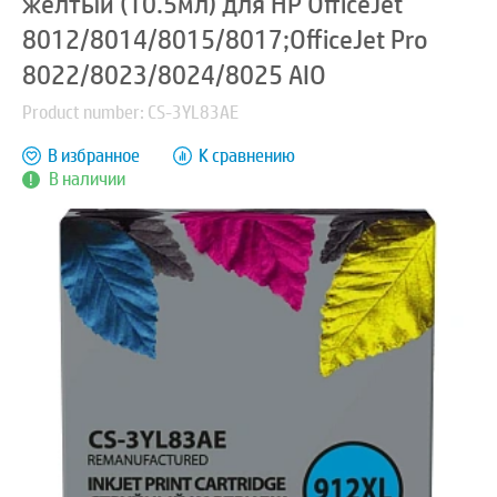
желтый (10.5мл) для HP OfficeJet
8012/8014/8015/8017;OfficeJet Pro
8022/8023/8024/8025 AIO
Product number: CS-3YL83AE
В избранное
К сравнению
В наличии